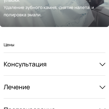
улыбки. 
Удаление зубного камня, снятие налета  и 
полировка эмали.
Цены
Консультация
Лечение
Консультация
от 2 000 ₽
Лечение кариеса
от 4 000 ₽