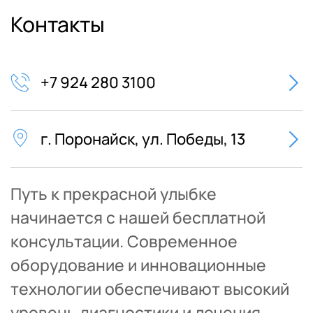
протез
Контакты
Стоимость полной имплантации 
челюсти (All 6)
Бюгельный протез
от 80 000 ₽
+7 924 280 3100
Анестезия аппликационная 
от 500 ₽
Оттиски -  С и А силикон
	от 2 
г. Поронайск, ул. Победы, 13
500₽
Анестезия карпульная 
от 1 500 ₽
Путь к прекрасной улыбке 
(инфильтрационная)
Фиксация ортопедической 
	от 2 
начинается с нашей бесплатной 
конструкции на СИЦ
000₽
консультации. Современное 
оборудование и инновационные 
Анестезия карпульная 
от 2 000 ₽
(проводниковая)
технологии обеспечивают высокий 
уровень диагностики и лечения, 